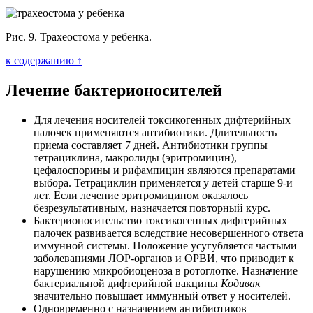
Рис. 9. Трахеостома у ребенка.
к содержанию ↑
Лечение бактерионосителей
Для лечения носителей токсикогенных дифтерийных
палочек применяются антибиотики. Длительность
приема составляет 7 дней. Антибиотики группы
тетрациклина, макролиды (эритромицин),
цефалоспорины и рифампицин являются препаратами
выбора. Тетрациклин применяется у детей старше 9-и
лет. Если лечение эритромицином оказалось
безрезультативным, назначается повторный курс.
Бактерионосительство токсикогенных дифтерийных
палочек развивается вследствие несовершенного ответа
иммунной системы. Положение усугубляется частыми
заболеваниями ЛОР-органов и ОРВИ, что приводит к
нарушению микробиоценоза в ротоглотке. Назначение
бактериальной дифтерийной вакцины
Кодивак
значительно повышает иммунный ответ у носителей.
Одновременно с назначением антибиотиков