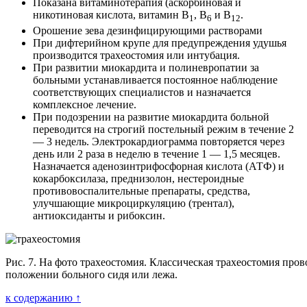
Показана витаминотерапия (аскорбиновая и
никотиновая кислота, витамин В
, В
и В
.
1
6
12
Орошение зева дезинфицирующими растворами
При дифтерийном крупе для предупреждения удушья
производится трахеостомия или интубация.
При развитии миокардита и полиневропатии за
больными устанавливается постоянное наблюдение
соответствующих специалистов и назначается
комплексное лечение.
При подозрении на развитие миокардита больной
переводится на строгий постельный режим в течение 2
— 3 недель. Электрокардиограмма повторяется через
день или 2 раза в неделю в течение 1 — 1,5 месяцев.
Назначается аденозинтрифосфорная кислота (АТФ) и
кокарбоксилаза, преднизолон, нестероидные
противовоспалительные препараты, средства,
улучшающие микроциркуляцию (трентал),
антиоксиданты и рибоксин.
Рис. 7. На фото трахеостомия. Классическая трахеостомия пров
положении больного сидя или лежа.
к содержанию ↑