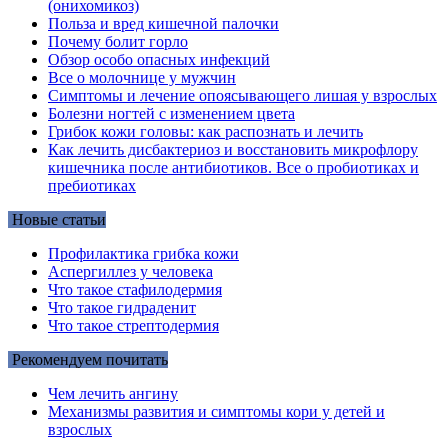
(онихомикоз)
Польза и вред кишечной палочки
Почему болит горло
Обзор особо опасных инфекций
Все о молочнице у мужчин
Симптомы и лечение опоясывающего лишая у взрослых
Болезни ногтей с изменением цвета
Грибок кожи головы: как распознать и лечить
Как лечить дисбактериоз и восстановить микрофлору
кишечника после антибиотиков. Все о пробиотиках и
пребиотиках
Новые статьи
Профилактика грибка кожи
Аспергиллез у человека
Что такое стафилодермия
Что такое гидраденит
Что такое стрептодермия
Рекомендуем почитать
Чем лечить ангину
Механизмы развития и симптомы кори у детей и
взрослых