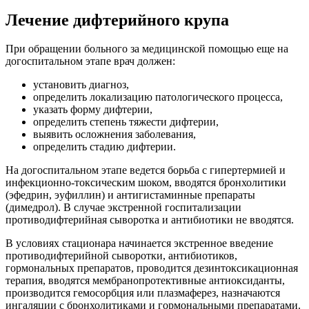
Лечение дифтерийного крупа
При обращении больного за медицинской помощью еще на
догоспитальном этапе врач должен:
установить диагноз,
определить локализацию патологического процесса,
указать форму дифтерии,
определить степень тяжести дифтерии,
выявить осложнения заболевания,
определить стадию дифтерии.
На догоспитальном этапе ведется борьба с гипертермией и
инфекционно-токсическим шоком, вводятся бронхолитики
(эфедрин, эуфиллин) и антигистаминные препараты
(димедрол). В случае экстренной госпитализации
противодифтерийная сыворотка и антибиотики не вводятся.
В условиях стационара начинается экстренное введение
противодифтерийной сыворотки, антибиотиков,
гормональных препаратов, проводится дезинтоксикационная
терапия, вводятся мембранопротективные антиоксиданты,
производится гемосорбция или плазмаферез, назначаются
ингаляции с бронхолитиками и гормональными препаратами.