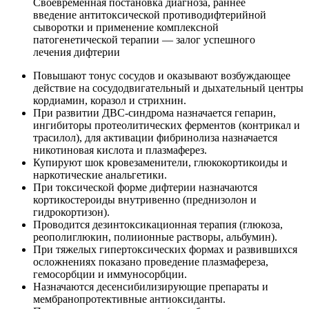
Своевременная постановка диагноза, раннее
введение антитоксической противодифтерийной
сыворотки и применение комплексной
патогенетической терапии — залог успешного
лечения дифтерии
Повышают тонус сосудов и оказывают возбуждающее
действие на сосудодвигательный и дыхательный центры
кордиамин, коразол и стрихнин.
При развитии ДВС-синдрома назначается гепарин,
ингибиторы протеолитических ферментов (контрикал и
трасилол), для активации фибринолиза назначается
никотиновая кислота и плазмаферез.
Купируют шок кровезаменители, глюкокортикоиды и
наркотические анальгетики.
При токсической форме дифтерии назначаются
кортикостероиды внутривенно (преднизолон и
гидрокортизон).
Проводится дезинтоксикационная терапия (глюкоза,
реополиглюкин, полиионные растворы, альбумин).
При тяжелых гипертоксических формах и развившихся
осложнениях показано проведение плазмафереза,
гемосорбции и иммуносорбции.
Назначаются десенсибилизирующие препараты и
мембранопротективные антиоксиданты.