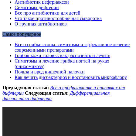
Антибиотик цефтриаксон
Симптомы дифтерии
Все про антибиотики для детей
Что такое противостолбнячная сыворотка
О группах антибиотиков
Самое популярное
Все о грибке стопы: симптомы и эффективное лечение
современными препаратами
Грибок кожи головы: как распознать и лечить
Симптомы и лечение грибка ногтей на руках
(онихомикоза)
Польза и вред кишечной палочки
Как лечить дисбактериоз и восстановить микрофлору
Предыдущая статья:
Все о профилактике и прививках от
дифтерии
Следующая статья:
Дифференциальная
диагностика дифтерии