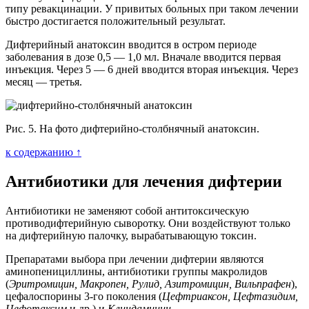
типу ревакцинации. У привитых больных при таком лечении
быстро достигается положительный результат.
Дифтерийный анатоксин вводится в остром периоде
заболевания в дозе 0,5 — 1,0 мл. Вначале вводится первая
инъекция. Через 5 — 6 дней вводится вторая инъекция. Через
месяц — третья.
Рис. 5. На фото дифтерийно-столбнячный анатоксин.
к содержанию ↑
Антибиотики для лечения дифтерии
Антибиотики не заменяют собой антитоксическую
противодифтерийную сыворотку. Они воздействуют только
на дифтерийную палочку, вырабатывающую токсин.
Препаратами выбора при лечении дифтерии являются
аминопенициллины, антибиотики группы макролидов
(
Эритромицин, Макропен, Рулид, Азитромицин, Вильпрафен
),
цефалоспорины 3-го поколения (
Цефтриаксон, Цефтазидим,
Цефотаксим
и др.) и
Клиндамицин
.