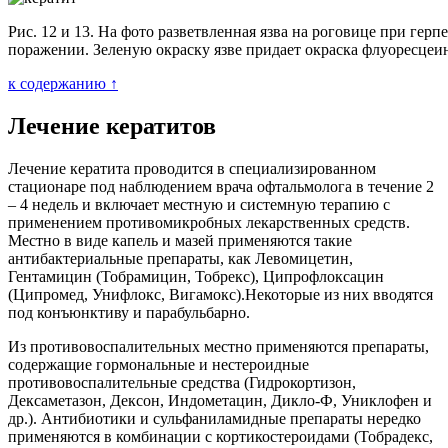
Рис. 12 и 13. На фото разветвленная язва на роговице при герп
поражении. Зеленую окраску язве придает окраска флуоресцеи
к содержанию ↑
Лечение кератитов
Лечение кератита проводится в специализированном
стационаре под наблюдением врача офтальмолога в течение 2
– 4 недель и включает местную и системную терапию с
применением противомикробных лекарственных средств.
Местно в виде капель и мазей применяются такие
антибактериальные препараты, как Левомицетин,
Гентамицин (Тобрамицин, Тобрекс), Ципрофлоксацин
(Ципромед, Унифлокс, Вигамокс).Некоторые из них вводятся
под конъюнктиву и парабульбарно.
Из противовоспалительных местно применяются препараты,
содержащие гормональные и нестероидные
противовоспалительные средства (Гидрокортизон,
Дексаметазон, Дексон, Индометацин, Дикло-Ф, Униклофен и
др.). Антибиотики и сульфаниламидные препараты нередко
применяются в комбинации с кортикостероидами (Тобрадекс,