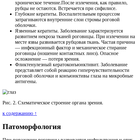
хроническое течение.После излечения, как правило,
рубцы не остаются. Встречается при сифилисе.
Глубокие кератиты. Воспалительным процессом
затрагиваются внутренние слои стромы роговой
оболочки.
Язвенные кератиты. Заболевание характеризуется
развитием некроза тканей роговицы. При излечении на
месте язвы развивается рубцовая ткань. Частая причина
— инфекционный фактор и механическое стирание
роговицы (ношение контактных линз). Опасное
осложнение — потеря зрения.
Фликтенулезный кератоконъюнктивит. Заболевание
представляет собой реакцию гиперчувствительности
роговой оболочки и конъюнктивы глаза на микробные
антигены.
Рис. 2. Схематическое строение органа зрения.
к содержанию ↑
Патоморфология
При поражении роговицы развивается инфильтрация и отек