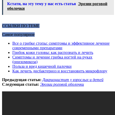
Кстати, на эту тему у нас есть статья
Эрозии роговой
оболочки
ССЫЛКИ ПО ТЕМЕ
Самое популярное
Все о грибке стопы: симптомы и эффективное лечение
современными препаратами
Грибок кожи головы: как распознать и лечить
Симптомы и лечение грибка ногтей на руках
(онихомикоза)
Польза и вред кишечной палочки
Как лечить дисбактериоз и восстановить микрофлору
Предыдущая статья:
Дакриоцистит у взрослых и детей
Следующая статья:
Эрозии роговой оболочки