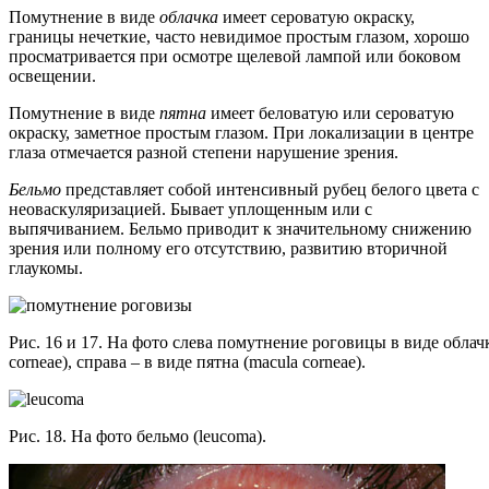
Помутнение в виде
облачка
имеет сероватую окраску,
границы нечеткие, часто невидимое простым глазом, хорошо
просматривается при осмотре щелевой лампой или боковом
освещении.
Помутнение в виде
пятна
имеет беловатую или сероватую
окраску, заметное простым глазом. При локализации в центре
глаза отмечается разной степени нарушение зрения.
Бельмо
представляет собой интенсивный рубец белого цвета с
неоваскуляризацией. Бывает уплощенным или с
выпячиванием. Бельмо приводит к значительному снижению
зрения или полному его отсутствию, развитию вторичной
глаукомы.
Рис. 16 и 17. На фото слева помутнение роговицы в виде облачк
corneae), справа – в виде пятна (macula corneae).
Рис. 18. На фото бельмо (leucoma).