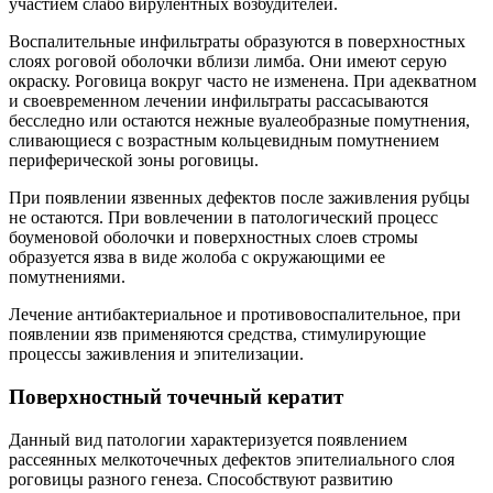
участием слабо вирулентных возбудителей.
Воспалительные инфильтраты образуются в поверхностных
слоях роговой оболочки вблизи лимба. Они имеют серую
окраску. Роговица вокруг часто не изменена. При адекватном
и своевременном лечении инфильтраты рассасываются
бесследно или остаются нежные вуалеобразные помутнения,
сливающиеся с возрастным кольцевидным помутнением
периферической зоны роговицы.
При появлении язвенных дефектов после заживления рубцы
не остаются. При вовлечении в патологический процесс
боуменовой оболочки и поверхностных слоев стромы
образуется язва в виде жолоба с окружающими ее
помутнениями.
Лечение антибактериальное и противовоспалительное, при
появлении язв применяются средства, стимулирующие
процессы заживления и эпителизации.
Поверхностный точечный кератит
Данный вид патологии характеризуется появлением
рассеянных мелкоточечных дефектов эпителиального слоя
роговицы разного генеза. Способствуют развитию