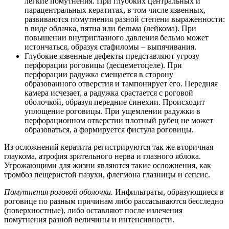
легкие помутнения. При глубоких центральных и
парацентральных кератитах, в том числе язвенных,
развиваются помутнения разной степени выраженности:
в виде облачка, пятна или бельма (лейкома). При
повышении внутриглазного давления бельмо может
истончаться, образуя стафиломы – выпячивания.
Глубокие язвенные дефекты представляют угрозу
перфорации роговицы (десцеметоцеле). При
перфорации радужка смещается в сторону
образованного отверстия и тампонирует его. Передняя
камера исчезает, а радужка срастается с роговой
оболочкой, образуя передние синехии. Происходит
уплощение роговицы. При ущемлении радужки в
перфорационном отверстии плотный рубец не может
образоваться, а формируется фистула роговицы.
Из осложнений кератита регистрируются так же вторичная
глаукома, атрофия зрительного нерва и глазного яблока.
Угрожающими для жизни являются такие осложнения, как
тромбоз пещеристой пазухи, флегмона глазницы и сепсис.
Помутнения роговой оболочки.
Инфильтраты, образующиеся в
роговице по разным причинам либо рассасываются бесследно
(поверхностные), либо оставляют после излечения
помутнения разной величины и интенсивности.