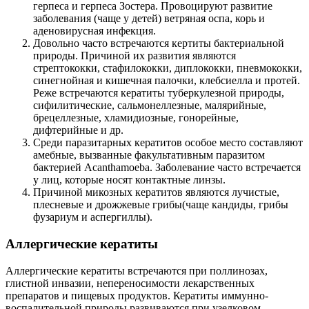
герпеса и герпеса Зостера. Провоцируют развитие
заболевания (чаще у детей) ветряная оспа, корь и
аденовирусная инфекция.
Довольно часто встречаются кертиты бактериальной
природы. Причиной их развития являются
стрептококки, стафилококки, диплококки, пневмококки,
синегнойная и кишечная палочки, клебсиелла и протей.
Реже встречаются кератиты туберкулезной природы,
сифилитические, сальмонеллезные, малярийные,
брецеллезные, хламидиозные, гонорейные,
дифтерийные и др.
Среди паразитарных кератитов особое место составляют
амебные, вызванные факультативным паразитом
бактерией Acanthamoeba. Заболевание часто встречается
у лиц, которые носят контактные линзы.
Причиной микозных кератитов являются лучистые,
плесневые и дрожжевые грибы(чаще кандиды, грибы
фузариум и аспергиллы).
Аллергические кератиты
Аллергические кератиты встречаются при поллинозах,
глистной инвазии, непереносимости лекарственных
препаратов и пищевых продуктов. Кератиты иммунно-
воспалительной природы развиваются при узелковом