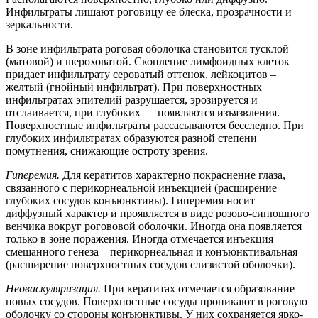
Инфильтраты лишают роговицу ее блеска, прозрачности и
зеркальности.
В зоне инфильтрата роговая оболочка становится тусклой
(матовой) и шероховатой. Скопление лимфоидных клеток
придает инфильтрату сероватый оттенок, лейкоцитов –
желтый (гнойный инфильтрат). При поверхностных
инфильтратах эпителий разрушается, эрозируется и
отслаивается, при глубоких — появляются изъязвления.
Поверхностные инфильтраты рассасываются бесследно. При
глубоких инфильтратах образуются разной степени
помутнения, снижающие остроту зрения.
Гиперемия.
Для кератитов характерно покраснение глаза,
связанного с перикорнеальной инъекцией (расширение
глубоких сосудов конъюнктивы). Гиперемия носит
диффузный характер и проявляется в виде розово-синюшного
венчика вокруг рогововой оболочки. Иногда она появляется
только в зоне поражения. Иногда отмечается инъекция
смешанного генеза – перикорнеальная и конъюнктивальная
(расширение поверхностных сосудов слизистой оболочки).
Неоваскуляризация.
При кератитах отмечается образование
новых сосудов. Поверхностные сосуды проникают в роговую
оболочку со стороны конъюнктивы. У них сохраняется ярко-