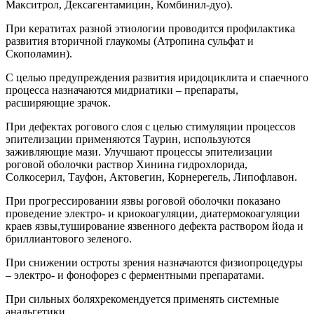
Макситрол, Дексагентамицин, Комбинил-дуо).
При кератитах разной этиологии проводится профилактика
развития вторичной глаукомы (Атропина сульфат и
Скополамин).
С целью предупреждения развития иридоциклита и спаечного
процесса назначаются мидриатики – препараты,
расширяющие зрачок.
При дефектах рогового слоя с целью стимуляции процессов
эпителизации применяются Таурин, используются
заживляющие мази. Улучшают процессы эпителизации
роговой оболочки раствор Хинина гидрохлорида,
Солкосерил, Тауфон, Актовегин, Корнерегель, Липофлавон.
При прогрессировании язвы роговой оболочки показано
проведение электро- и криокоагуляции, диатермокоагуляции
краев язвы,туширование язвенного дефекта раствором йода и
бриллиантового зеленого.
При снижении остроты зрения назначаются физиопроцедуры
– электро- и фонофорез с ферментными препаратами.
При сильных боляхрекомендуется применять системные
анальгетики.