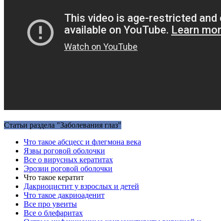
Статьи раздела "Заболевания глаз"
Что такое абсцесс и флегмона века
Язвы роговой оболочки
Все о вирусных кератитах
Эрозии роговой оболочки
Что такое кератит
Дакриоцистит у взрослых и детей
Что такое дакриоаденит
Все про увеиты
Все о блефаритах