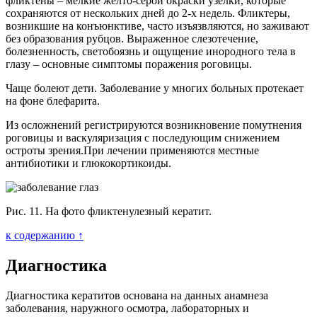
фликтены – мелкие желто-серой окраски узелки, которые
сохраняются от нескольких дней до 2-х недель. Фликтеры,
возникшие на конъюнктиве, часто изъязвляются, но заживают
без образования рубцов. Выраженное слезотечение,
болезненность, светобоязнь и ощущение инородного тела в
глазу – основные симптомы поражения роговицы.
Чаще болеют дети. Заболевание у многих больных протекает
на фоне блефарита.
Из осложнений регистрируются возникновение помутнения
роговицы и васкуляризация с последующим снижением
остроты зрения.При лечении применяются местные
антибиотики и глюкокортикоиды.
Рис. 11. На фото фликтенулезный кератит.
к содержанию ↑
Диагностика
Диагностика кератитов основана на данных анамнеза
заболевания, наружного осмотра, лабораторных и