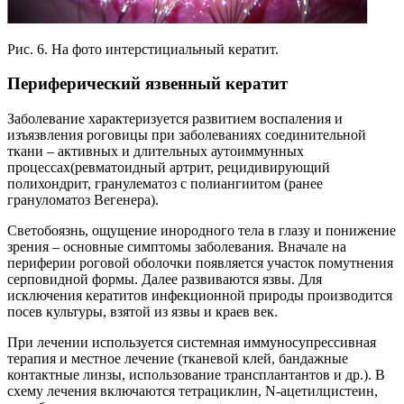
Рис. 6. На фото интерстициальный кератит.
Периферический язвенный кератит
Заболевание характеризуется развитием воспаления и
изъязвления роговицы при заболеваниях соединительной
ткани – активных и длительных аутоиммунных
процессах(ревматоидный артрит, рецидивирующий
полихондрит, гранулематоз с полиангиитом (ранее
грануломатоз Вегенера).
Светобоязнь, ощущение инородного тела в глазу и понижение
зрения – основные симптомы заболевания. Вначале на
периферии роговой оболочки появляется участок помутнения
серповидной формы. Далее развиваются язвы. Для
исключения кератитов инфекционной природы производится
посев культуры, взятой из язвы и краев век.
При лечении используется системная иммуносупрессивная
терапия и местное лечение (тканевой клей, бандажные
контактные линзы, использование трансплантантов и др.). В
схему лечения включаются тетрациклин, N-ацетилцистеин,